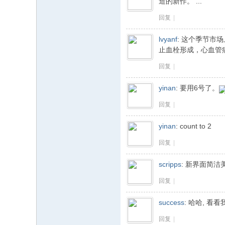
造的新作。 ...
回复
|
lvyanf
:
这个季节市场
止血栓形成，心血管病
回复
|
yinan
:
要用6号了。
回复
|
yinan
:
count to 2
回复
|
scripps
:
新界面简洁
回复
|
success
:
哈哈, 看
回复
|