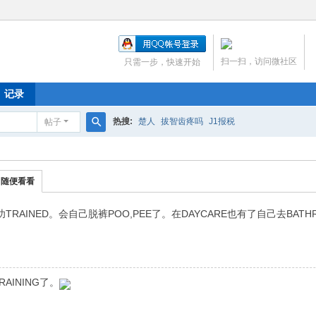
扫一扫，访问微社区
只需一步，快速开始
记录
热搜:
楚人
拔智齿疼吗
J1报税
帖子
搜
索
随便看看
TRAINED。会自己脱裤POO,PEE了。在DAYCARE也有了自己去B
RAINING了。