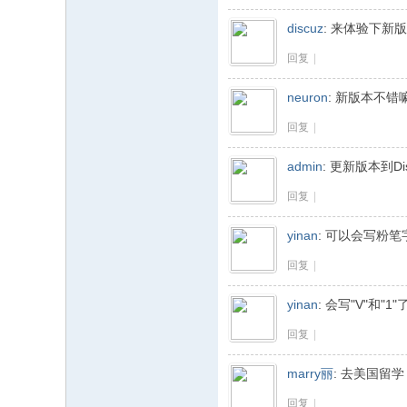
discuz
:
来体验下新版
回复
|
neuron
:
新版本不错嘛
回复
|
admin
:
更新版本到Dis
回复
|
yinan
:
可以会写粉笔字了
回复
|
yinan
:
会写"V"和"1"
回复
|
marry丽
:
去美国留学
回复
|