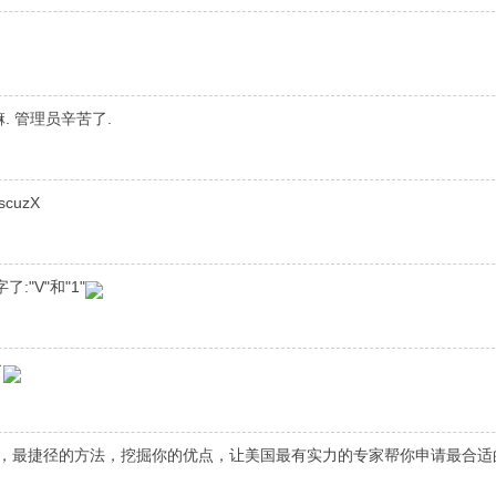
. 管理员辛苦了.
cuzX
:"V"和"1"
了
，最捷径的方法，挖掘你的优点，让美国最有实力的专家帮你申请最合适