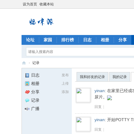
设为首页
收藏本站
论坛
家园
排行榜
日志
相册
分享
›
记录
妈
日志
发布
我和好友的记录
我的记录
咪
相册
上传
派
yinan
:
在家里已经成功
分享
添加
尿片。
记录
回复
|
广播
yinan
:
开始POTTY T
回复
|