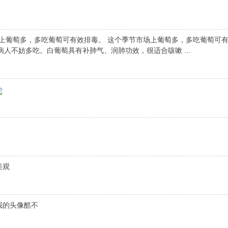
上葡萄多，多吃葡萄可有效排毒。 这个季节市场上葡萄多，多吃葡萄可有
人不妨多吃。白葡萄具有补肺气、润肺功效，很适合咳嗽 ...
美观
看我的头像酷不