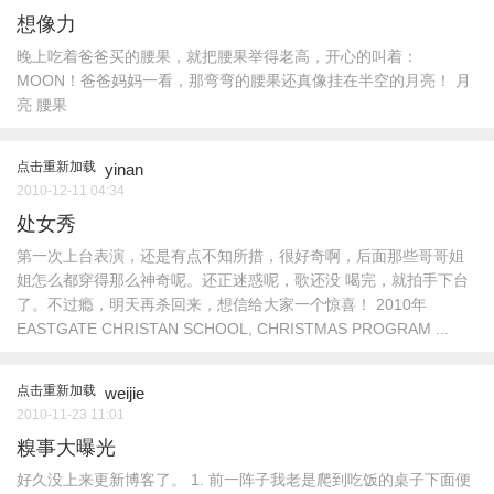
想像力
晚上吃着爸爸买的腰果，就把腰果举得老高，开心的叫着：
MOON！爸爸妈妈一看，那弯弯的腰果还真像挂在半空的月亮！ 月
亮 腰果
点击重新加载
yinan
2010-12-11 04:34
处女秀
第一次上台表演，还是有点不知所措，很好奇啊，后面那些哥哥姐
姐怎么都穿得那么神奇呢。还正迷惑呢，歌还没 喝完，就拍手下台
了。不过瘾，明天再杀回来，想信给大家一个惊喜！ 2010年
EASTGATE CHRISTAN SCHOOL, CHRISTMAS PROGRAM ...
点击重新加载
weijie
2010-11-23 11:01
糗事大曝光
好久没上来更新博客了。 1. 前一阵子我老是爬到吃饭的桌子下面便