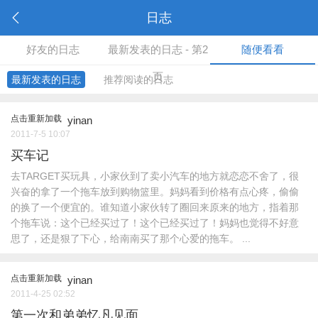
日志
好友的日志
最新发表的日志 - 第2
随便看看
页
最新发表的日志
推荐阅读的日志
点击重新加载
yinan
2011-7-5 10:07
买车记
去TARGET买玩具，小家伙到了卖小汽车的地方就恋恋不舍了，很
兴奋的拿了一个拖车放到购物篮里。妈妈看到价格有点心疼，偷偷
的换了一个便宜的。谁知道小家伙转了圈回来原来的地方，指着那
个拖车说：这个已经买过了！这个已经买过了！妈妈也觉得不好意
思了，还是狠了下心，给南南买了那个心爱的拖车。 ...
点击重新加载
yinan
2011-4-25 02:52
第一次和弟弟忆凡见面