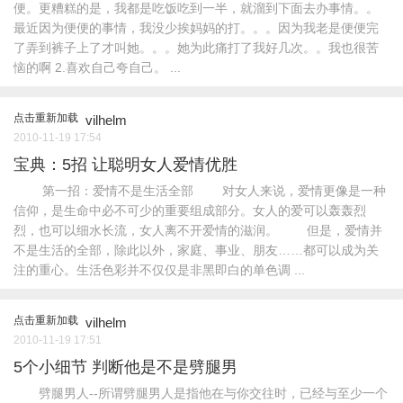
便。更糟糕的是，我都是吃饭吃到一半，就溜到下面去办事情。。
最近因为便便的事情，我没少挨妈妈的打。。。因为我老是便便完
了弄到裤子上了才叫她。。。她为此痛打了我好几次。。我也很苦
恼的啊 2.喜欢自己夸自己。 ...
点击重新加载
vilhelm
2010-11-19 17:54
宝典：5招 让聪明女人爱情优胜
第一招：爱情不是生活全部 对女人来说，爱情更像是一种
信仰，是生命中必不可少的重要组成部分。女人的爱可以轰轰烈
烈，也可以细水长流，女人离不开爱情的滋润。 但是，爱情并
不是生活的全部，除此以外，家庭、事业、朋友……都可以成为关
注的重心。生活色彩并不仅仅是非黑即白的单色调 ...
点击重新加载
vilhelm
2010-11-19 17:51
5个小细节 判断他是不是劈腿男
劈腿男人--所谓劈腿男人是指他在与你交往时，已经与至少一个